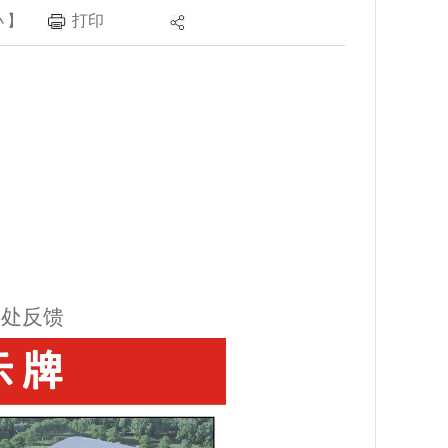
小
】
打印
事处反馈